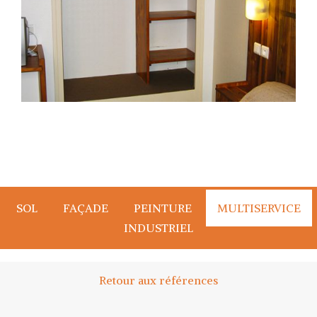
SOL
FAÇADE
PEINTURE
MULTISERVICE
INDUSTRIEL
Retour aux références