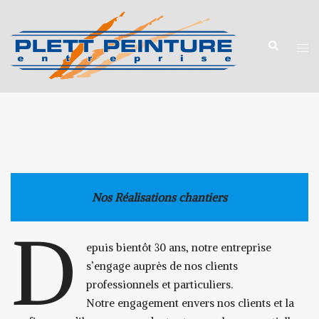
Aller
au
Recherche
Ouv
contenu
le
me
Nos Réalisations chantiers
D
epuis bientôt 30 ans, notre entreprise
s’engage auprès de nos clients
professionnels et particuliers.
Notre engagement envers nos clients et la